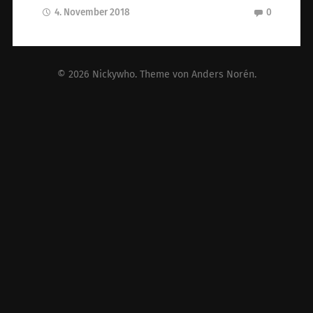
4. November 2018
0
© 2026
Nickywho
. Theme von
Anders Norén
.