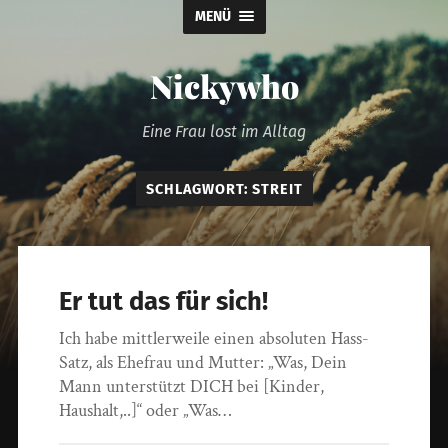
MENÜ
Nickywho
Eine Frau lost im Alltag
SCHLAGWORT:
STREIT
Er tut das für sich!
Ich habe mittlerweile einen absoluten Hass-
Satz, als Ehefrau und Mutter: „Was, Dein
Mann unterstützt DICH bei [Kinder,
Haushalt,..]“ oder „Was…