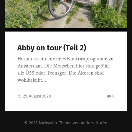
Abby on tour (Teil 2)
Husum ist ein enormes Kontrastprogramm zu
Amsterdam. Die Menschen hier sind gefühlt
alle Ü55 oder Teenager. Die Älteren sind
wohlbeleibt…
25. August 2020
0
© 2026
Nickywho
. Theme von
Anders Norén
.